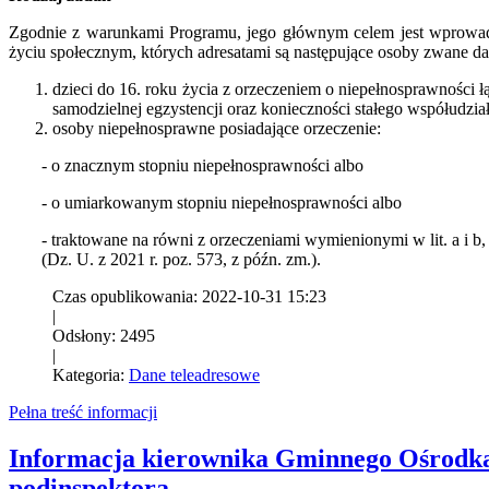
Zgodnie z warunkami Programu, jego głównym celem jest wprowadz
życiu społecznym, których adresatami są następujące osoby zwane da
dzieci do 16. roku życia z orzeczeniem o niepełnosprawności 
samodzielnej egzystencji oraz konieczności stałego współudziału
osoby niepełnosprawne posiadające orzeczenie:
- o znacznym stopniu niepełnosprawności albo
- o umiarkowanym stopniu niepełnosprawności albo
- traktowane na równi z orzeczeniami wymienionymi w lit. a i b, 
(Dz. U. z 2021 r. poz. 573, z późn. zm.).
Czas opublikowania: 2022-10-31 15:23
|
Odsłony: 2495
|
Kategoria:
Dane teleadresowe
Pełna treść informacji
Informacja kierownika Gminnego Ośrodka 
podinspektora