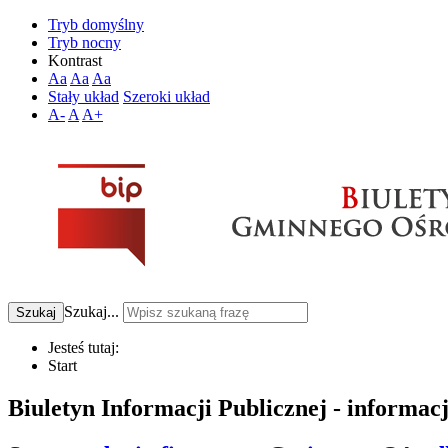
Tryb domyślny
Tryb nocny
Kontrast
Aa
Aa
Aa
Stały układ
Szeroki układ
A-
A
A+
Szukaj...
Szukaj
Jesteś tutaj:
Start
Biuletyn Informacji Publicznej - informac