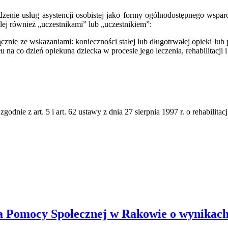
enie usług asystencji osobistej jako formy ogólnodostępnego wsp
lej również „uczestnikami” lub „uczestnikiem”:
łącznie ze wskazaniami: konieczności stałej lub długotrwałej opieki l
 na co dzień opiekuna dziecka w procesie jego leczenia, rehabilitacji i
zgodnie z art. 5 i art. 62 ustawy z dnia 27 sierpnia 1997 r. o rehabili
Pomocy Społecznej w Rakowie o wynikach 