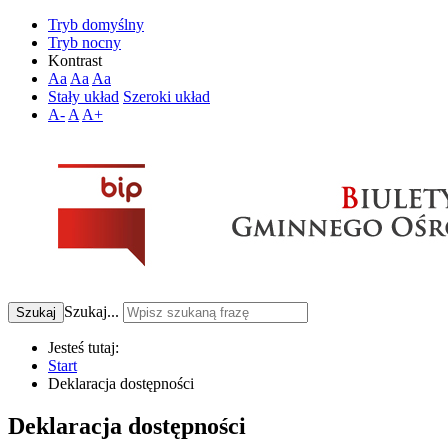
Tryb domyślny
Tryb nocny
Kontrast
Aa
Aa
Aa
Stały układ
Szeroki układ
A-
A
A+
Szukaj...
Szukaj
Jesteś tutaj:
Start
Deklaracja dostępności
Deklaracja dostępności