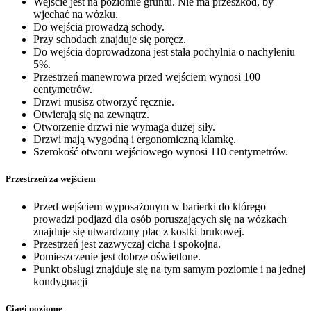
Wejście jest na poziomie gruntu. Nie ma przeszkód, by
wjechać na wózku.
Do wejścia prowadzą schody.
Przy schodach znajduje się poręcz.
Do wejścia doprowadzona jest stała pochylnia o nachyleniu
5%.
Przestrzeń manewrowa przed wejściem wynosi 100
centymetrów.
Drzwi musisz otworzyć ręcznie.
Otwierają się na zewnątrz.
Otworzenie drzwi nie wymaga dużej siły.
Drzwi mają wygodną i ergonomiczną klamkę.
Szerokość otworu wejściowego wynosi 110 centymetrów.
Przestrzeń za wejściem
Przed wejściem wyposażonym w barierki do którego
prowadzi podjazd dla osób poruszających się na wózkach
znajduje się utwardzony plac z kostki brukowej.
Przestrzeń jest zazwyczaj cicha i spokojna.
Pomieszczenie jest dobrze oświetlone.
Punkt obsługi znajduje się na tym samym poziomie i na jednej
kondygnacji
Ciągi poziome