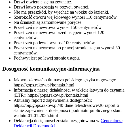
Drzwi otwierają się na zewnątrz.
Drzwi łatwo pozostają w pozycji otwartej.
Nie ma przeszkód, by wjechać na wózku do łazienki.
Szerokość otworu wejściowego wynosi 110 centymetrów.
Na ścianach są zamontowane poręcze.
Przestrzeń manewrowa wynosi 150 centymetrów.
Przestrzeń manewrowa przed ustępem wynosi 120
centymetrów.
Przestrzeń po lewej wynosi 100 centymetrów.
Przestrzeń manewrowa po prawej stronie ustępu wynosi 30
centymetrów.
Pochwyt jest po lewej stronie ustępu.
Dostępność komunikacyjno-informacyjna
Jak wnioskować o tłumacza polskiego języka migowego:
https://gops.rakow.pl/kontakt.html
Informacja o naszej działalności w tekście łatwym do czytania
(ETR): https://gops.rakow.pl/kontakt.html
Aktualny raport z zapewnienia dostępności:
https://bip.gops.rakow.pl/40-dane-teleadresowe/26-raport-o-
stanie-zapewnienia-dostepnosci-podmiotu-publicznego-stan-
w-dniu-01-01-2025.html
Deklaracja dostępności została przygotowana w
Generatorze
Deklaracji Dostępności
.