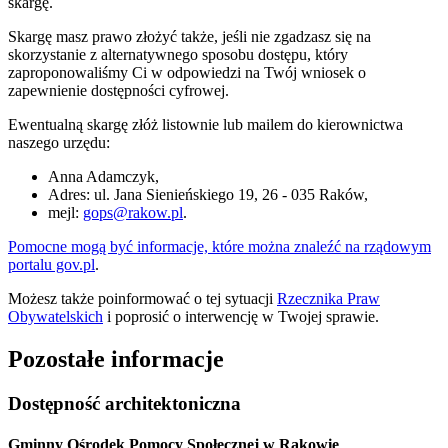
skargę.
Skargę masz prawo złożyć także, jeśli nie zgadzasz się na
skorzystanie z alternatywnego sposobu dostępu, który
zaproponowaliśmy Ci w odpowiedzi na Twój wniosek o
zapewnienie dostępności cyfrowej.
Ewentualną skargę złóż listownie lub mailem do kierownictwa
naszego urzędu:
Anna Adamczyk
,
Adres:
ul. Jana Sienieńskiego 19, 26 - 035 Raków
,
mejl:
gops@rakow.pl
.
Pomocne mogą być informacje, które można znaleźć na rządowym
portalu gov.pl
.
Możesz także poinformować o tej sytuacji
Rzecznika Praw
Obywatelskich
i poprosić o interwencję w Twojej sprawie.
Pozostałe informacje
Dostępność architektoniczna
Gminny Ośrodek Pomocy Społecznej w Rakowie