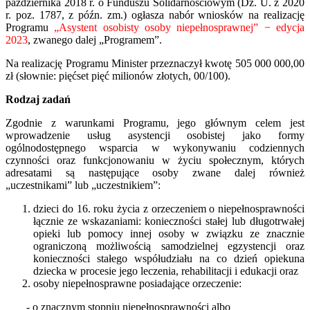
października 2018 r. o Funduszu Solidarnościowym (Dz. U. z 2020
r. poz. 1787, z późn. zm.) ogłasza nabór wniosków na realizację
Programu
„Asystent osobisty osoby niepełnosprawnej” − edycja
2023
, zwanego dalej „Programem”.
Na realizację Programu Minister przeznaczył kwotę 505 000 000,00
zł (słownie: pięćset pięć milionów złotych, 00/100).
Rodzaj zadań
Zgodnie z warunkami Programu, jego głównym celem jest
wprowadzenie usług asystencji osobistej jako formy
ogólnodostępnego wsparcia w wykonywaniu codziennych
czynności oraz funkcjonowaniu w życiu społecznym, których
adresatami są następujące osoby zwane dalej również
„uczestnikami” lub „uczestnikiem”:
dzieci do 16. roku życia z orzeczeniem o niepełnosprawności
łącznie ze wskazaniami: konieczności stałej lub długotrwałej
opieki lub pomocy innej osoby w związku ze znacznie
ograniczoną możliwością samodzielnej egzystencji oraz
konieczności stałego współudziału na co dzień opiekuna
dziecka w procesie jego leczenia, rehabilitacji i edukacji oraz
osoby niepełnosprawne posiadające orzeczenie:
- o znacznym stopniu niepełnosprawności albo