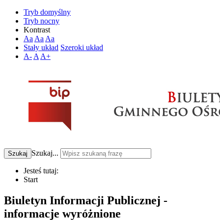
Tryb domyślny
Tryb nocny
Kontrast
Aa
Aa
Aa
Stały układ
Szeroki układ
A-
A
A+
Szukaj...
Szukaj
Jesteś tutaj:
Start
Biuletyn Informacji Publicznej -
informacje wyróżnione