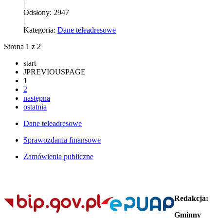
|
Odsłony: 2947
|
Kategoria:
Dane teleadresowe
Strona 1 z 2
start
JPREVIOUSPAGE
1
2
następna
ostatnia
Dane teleadresowe
Sprawozdania finansowe
Zamówienia publiczne
Redakcja:
Gminny