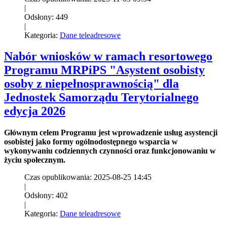
|
Odsłony: 449
|
Kategoria:
Dane teleadresowe
Nabór wniosków w ramach resortowego
Programu MRPiPS "Asystent osobisty
osoby z niepełnosprawnością" dla
Jednostek Samorządu Terytorialnego
edycja 2026
G
ł
ównym celem Programu jest wprowadzenie us
ług asystencji
osobistej jako formy og
ólnodost
ępnego wsparcia w
wykonywaniu codziennych czynności oraz funkcjonowaniu w
życiu społecznym.
Czas opublikowania: 2025-08-25 14:45
|
Odsłony: 402
|
Kategoria:
Dane teleadresowe