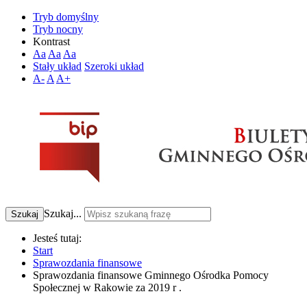
Tryb domyślny
Tryb nocny
Kontrast
Aa
Aa
Aa
Stały układ
Szeroki układ
A-
A
A+
Szukaj...
Szukaj
Jesteś tutaj:
Start
Sprawozdania finansowe
Sprawozdania finansowe Gminnego Ośrodka Pomocy
Społecznej w Rakowie za 2019 r .