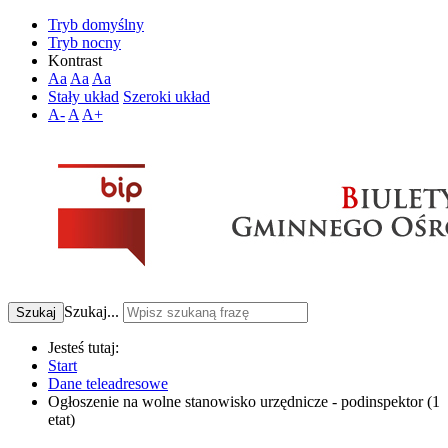
Tryb domyślny
Tryb nocny
Kontrast
Aa
Aa
Aa
Stały układ
Szeroki układ
A-
A
A+
Szukaj...
Szukaj
Jesteś tutaj:
Start
Dane teleadresowe
Ogłoszenie na wolne stanowisko urzędnicze - podinspektor (1
etat)