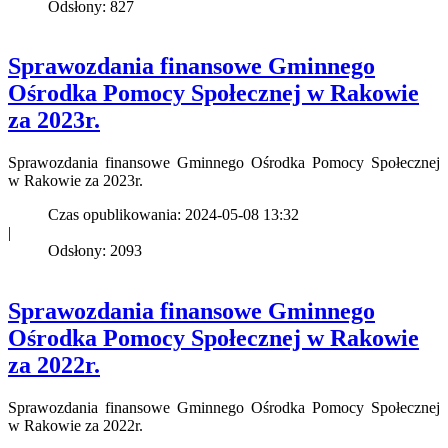
Odsłony: 827
Sprawozdania finansowe Gminnego
Ośrodka Pomocy Społecznej w Rakowie
za 2023r.
Sprawozdania finansowe Gminnego Ośrodka Pomocy Społecznej
w Rakowie za 2023r.
Czas opublikowania: 2024-05-08 13:32
|
Odsłony: 2093
Sprawozdania finansowe Gminnego
Ośrodka Pomocy Społecznej w Rakowie
za 2022r.
Sprawozdania finansowe Gminnego Ośrodka Pomocy Społecznej
w Rakowie za 2022r.