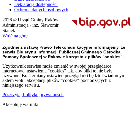
Deklaracja dostępności
Ochrona danych osobowych
2026 © Urząd Gminy Raków |
Administracja - inż. Sławomir
Stanek
Wróć na górę
Zgodnie z ustawą Prawo Telekomunikacyjne informujemy, że
serwis Biuletynu Informacji Publicznej Gminnego Ośrodka
Pomocy Społecznej w Rakowie korzysta z plików "cookies".
Użytkownik serwisu może zmienić w swojej przeglądarce
internetowej ustawienia "cookies" tak, aby pliki te nie były
używane. Brak zmiany ustawień przeglądarki będzie świadomym
aktem woli i akceptacji plików "cookies" pochodzących z
niniejszego serwisu.
Przeczytaj Politykę prywatności.
Akceptuję warunki