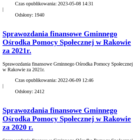
Czas opublikowania: 2023-05-08 14:31
|
Odsłony: 1940
Sprawozdania finansowe Gminnego
Ośrodka Pomocy Społecznej w Rakowie
za 2021r.
Sprawozdania finansowe Gminnego Ośrodka Pomocy Społecznej
w Rakowie za 2021r.
Czas opublikowania: 2022-06-09 12:46
|
Odsłony: 2412
Sprawozdania finansowe Gminnego
Ośrodka Pomocy Społecznej w Rakowie
za 2020 r.