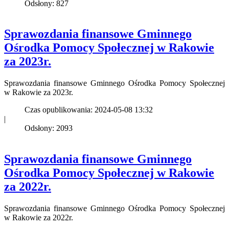
Odsłony: 827
Sprawozdania finansowe Gminnego
Ośrodka Pomocy Społecznej w Rakowie
za 2023r.
Sprawozdania finansowe Gminnego Ośrodka Pomocy Społecznej
w Rakowie za 2023r.
Czas opublikowania: 2024-05-08 13:32
|
Odsłony: 2093
Sprawozdania finansowe Gminnego
Ośrodka Pomocy Społecznej w Rakowie
za 2022r.
Sprawozdania finansowe Gminnego Ośrodka Pomocy Społecznej
w Rakowie za 2022r.