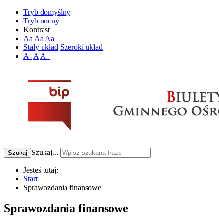
Tryb domyślny
Tryb nocny
Kontrast
Aa
Aa
Aa
Stały układ
Szeroki układ
A-
A
A+
Szukaj...
Szukaj
Jesteś tutaj:
Start
Sprawozdania finansowe
Sprawozdania finansowe